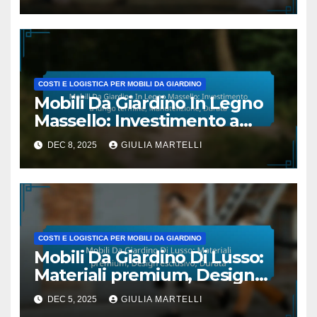
limitata
COSTI E LOGISTICA PER MOBILI DA GIARDINO
Mobili Da Giardino In Legno
Massello: Investimento a
lungo termine,
DEC 8, 2025
GIULIA MARTELLI
Manutenzione, Durata
COSTI E LOGISTICA PER MOBILI DA GIARDINO
Mobili Da Giardino Di Lusso:
Materiali premium, Design
esclusivo, Durata
DEC 5, 2025
GIULIA MARTELLI