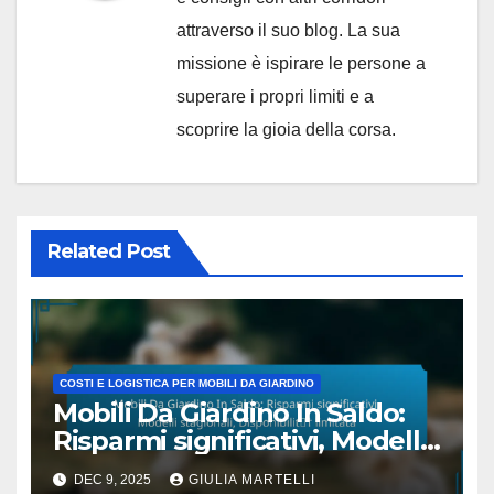
attraverso il suo blog. La sua
missione è ispirare le persone a
superare i propri limiti e a
scoprire la gioia della corsa.
Related Post
COSTI E LOGISTICA PER MOBILI DA GIARDINO
Mobili Da Giardino In Saldo:
Risparmi significativi, Modelli
stagionali, Disponibilità
DEC 9, 2025
GIULIA MARTELLI