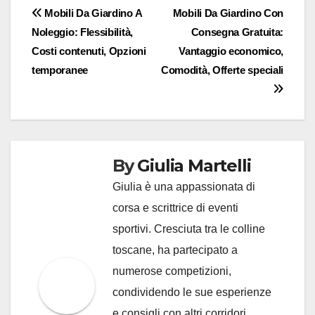
Post
Mobili Da Giardino A
Mobili Da Giardino Con
Noleggio: Flessibilità,
Consegna Gratuita:
navigation
Costi contenuti, Opzioni
Vantaggio economico,
temporanee
Comodità, Offerte speciali
By
Giulia Martelli
Giulia è una appassionata di
corsa e scrittrice di eventi
sportivi. Cresciuta tra le colline
toscane, ha partecipato a
numerose competizioni,
condividendo le sue esperienze
e consigli con altri corridori