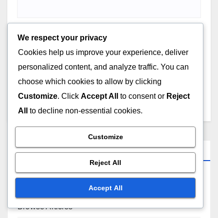
We respect your privacy
Cookies help us improve your experience, deliver
Save my name, email, and website in this browser for
personalized content, and analyze traffic. You can
the next time I comment.
choose which cookies to allow by clicking
Customize
. Click
Accept All
to consent or
Reject
All
to decline non-essential cookies.
Customize
Links
Reject All
Who We Are
Accept All
Browse Articles