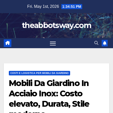
Skip
Fri. May 1st, 2026
1:34:52 PM
to
content
theabbotsway.com
COSTI E LOGISTICA PER MOBILI DA GIARDINO
Mobili Da Giardino In
Acciaio Inox: Costo
elevato, Durata, Stile