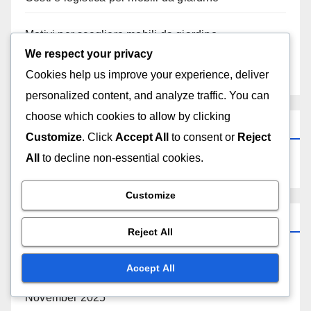
Motivi per scegliere mobili da giardino
We respect your privacy
Risultati e benefici dei mobili da giardino
Cookies help us improve your experience, deliver
personalized content, and analyze traffic. You can
choose which cookies to allow by clicking
Search
Customize
. Click
Accept All
to consent or
Reject
All
to decline non-essential cookies.
Customize
Archives
Reject All
December 2025
Accept All
November 2025