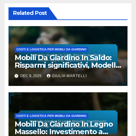
Related Post
COSTI E LOGISTICA PER MOBILI DA GIARDINO
Mobili Da Giardino In Saldo:
Risparmi significativi, Modelli
stagionali, Disponibilità
DEC 9, 2025
GIULIA MARTELLI
limitata
COSTI E LOGISTICA PER MOBILI DA GIARDINO
Mobili Da Giardino In Legno
Massello: Investimento a