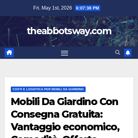
Skip
Fri. May 1st, 2026
6:07:39 PM
to
content
theabbotsway.com
COSTI E LOGISTICA PER MOBILI DA GIARDINO
Mobili Da Giardino Con
Consegna Gratuita:
Vantaggio economico,