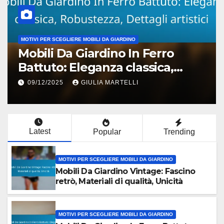
O
COSTI E LOGISTICA PER MOBILI DA GIARDINO
n Ferro
Mobili Da Giardino In S
assica,
Risparmi significativi, 
 artistici
stagionali, Disponibilit
I
09/12/2025
GIULIA MARTELLI
Latest
Popular
Trending
MOTIVI PER SCEGLIERE MOBILI DA GIARDINO
Mobili Da Giardino Vintage: Fascino
retrò, Materiali di qualità, Unicità
MOTIVI PER SCEGLIERE MOBILI DA GIARDINO