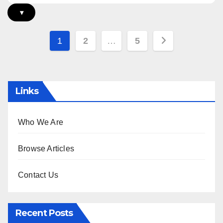
▾
Posts
1
2
…
5
pagination
Links
Who We Are
Browse Articles
Contact Us
Recent Posts