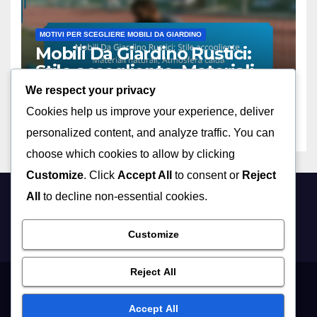
MOTIVI PER SCEGLIERE MOBILI DA GIARDINO
Mobili Da Giardino Rustici:
Stile accogliente, Materiali
naturali, Atmosfera calda
We respect your privacy
09/12/2025
GIULIA MARTELLI
Cookies help us improve your experience, deliver
personalized content, and analyze traffic. You can
choose which cookies to allow by clicking
Customize
. Click
Accept All
to consent or
Reject
All
to decline non-essential cookies.
theabbotsway.com
Customize
Reject All
Who We Are
User Agreement
Cookie Preferences
Contact Us
Accept All