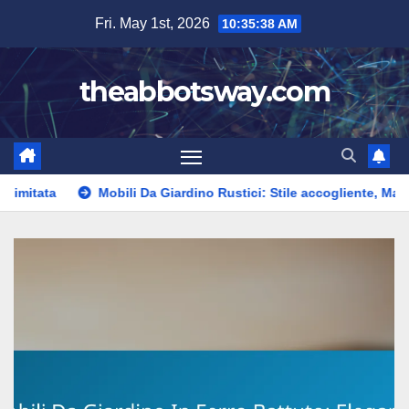
Skip
Fri. May 1st, 2026
10:35:40 AM
to
content
theabbotsway.com
obili Da Giardino Rustici: Stile accogliente, Materiali naturali, At