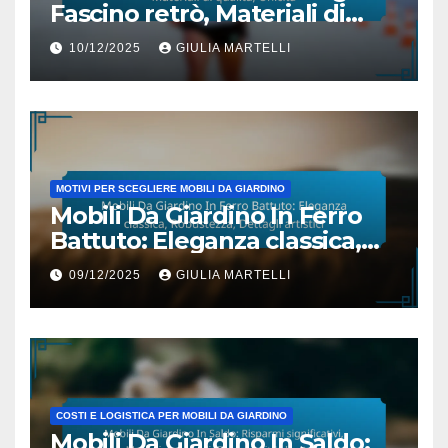
Fascino retrò, Materiali di
qualità, Unicità
10/12/2025
GIULIA MARTELLI
MOTIVI PER SCEGLIERE MOBILI DA GIARDINO
Mobili Da Giardino In Ferro
Battuto: Eleganza classica,
Robustezza, Dettagli artistici
09/12/2025
GIULIA MARTELLI
COSTI E LOGISTICA PER MOBILI DA GIARDINO
Mobili Da Giardino In Saldo: