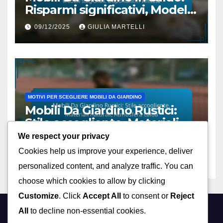
Risparmi significativi, Modelli
stagionali, Disponibilità
09/12/2025
GIULIA MARTELLI
limitata
MOTIVI PER SCEGLIERE MOBILI DA GIARDINO
Mobili Da Giardino Rustici:
Stile accogliente, Materiali
naturali, Atmosfera calda
We respect your privacy
09/12/2025
GIULIA MARTELLI
Cookies help us improve your experience, deliver
personalized content, and analyze traffic. You can
choose which cookies to allow by clicking
Customize
. Click
Accept All
to consent or
Reject
All
to decline non-essential cookies.