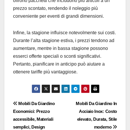
offrono pacchetti che includono più articoli a un
prezzo scontato, rendendo il noleggio più
conveniente per eventi di grandi dimensioni.
Infine, la stagione influisce notevolmente sui costi.
Durante l’alta stagione estiva, i prezzi tendono ad
aumentare, mentre in bassa stagione possono
esserci offerte speciali o sconti significativi.
Pertanto, pianificare in anticipo può aiutare a
ottenere tariffe più vantaggiose.
Post
Mobili Da Giardino
Mobili Da Giardino In
Economici: Prezzo
Acciaio Inox: Costo
navigation
accessibile, Materiali
elevato, Durata, Stile
semplici, Design
moderno