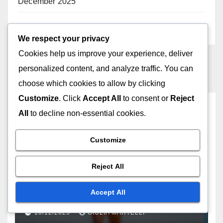
December 2025
November 2025
We respect your privacy
Cookies help us improve your experience, deliver
personalized content, and analyze traffic. You can
choose which cookies to allow by clicking
Customize
. Click
Accept All
to consent or
Reject
You missed
All
to decline non-essential cookies.
Customize
Reject All
MOTIVI PER SCEGLIERE MOBILI DA GIARDINO
Mobili Da Giardino Vintage:
Fascino retrò, Materiali di
Accept All
qualità, Unicità
10/12/2025
GIULIA MARTELLI