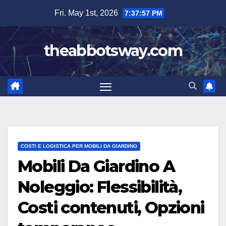
Skip
Fri. May 1st, 2026
7:37:58 PM
to
content
theabbotsway.com
COSTI E LOGISTICA PER MOBILI DA GIARDINO
Mobili Da Giardino A
Noleggio: Flessibilità,
Costi contenuti, Opzioni