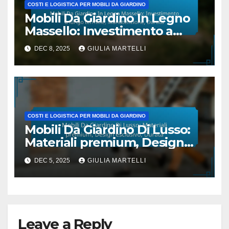
COSTI E LOGISTICA PER MOBILI DA GIARDINO
Mobili Da Giardino In Legno
Massello: Investimento a
lungo termine,
DEC 8, 2025
GIULIA MARTELLI
Manutenzione, Durata
COSTI E LOGISTICA PER MOBILI DA GIARDINO
Mobili Da Giardino Di Lusso:
Materiali premium, Design
esclusivo, Durata
DEC 5, 2025
GIULIA MARTELLI
Leave a Reply