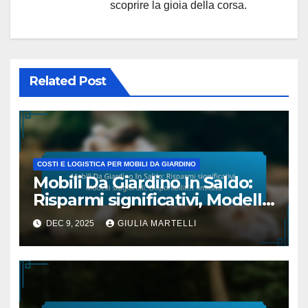
scoprire la gioia della corsa.
Related Post
COSTI E LOGISTICA PER MOBILI DA GIARDINO
Mobili Da Giardino In Saldo:
Risparmi significativi, Modelli
stagionali, Disponibilità
DEC 9, 2025
GIULIA MARTELLI
limitata