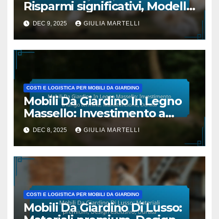
Risparmi significativi, Modelli
stagionali, Disponibilità
DEC 9, 2025
GIULIA MARTELLI
limitata
COSTI E LOGISTICA PER MOBILI DA GIARDINO
Mobili Da Giardino In Legno
Massello: Investimento a
lungo termine,
DEC 8, 2025
GIULIA MARTELLI
Manutenzione, Durata
COSTI E LOGISTICA PER MOBILI DA GIARDINO
Mobili Da Giardino Di Lusso: