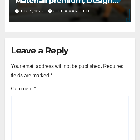
Materiali premium, Design
esclusivo, Durata
DEC 5, 2025
GIULIA MARTELLI
Leave a Reply
Your email address will not be published.
Required
fields are marked
*
Comment
*