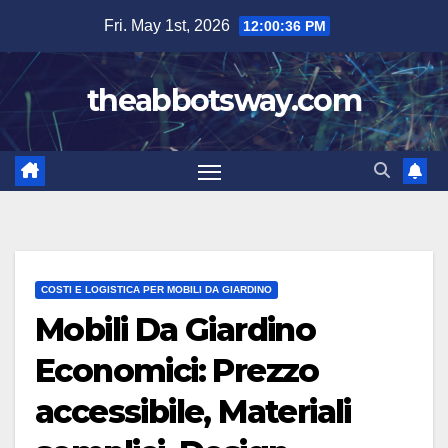
Skip
Fri. May 1st, 2026
12:00:37 PM
to
content
theabbotsway.com
COSTI E LOGISTICA PER MOBILI DA GIARDINO
Mobili Da Giardino
Economici: Prezzo
accessibile, Materiali